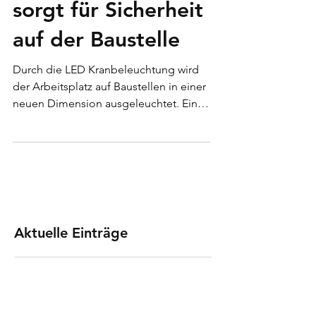
Kranbeleuchtung -
sorgt für Sicherheit
auf der Baustelle
Durch die LED Kranbeleuchtung wird
der Arbeitsplatz auf Baustellen in einer
neuen Dimension ausgeleuchtet. Eine
abgestimmte Kranbeleuchtung bringt
mehr Sicherheit, lässt sich einfach
installieren, ist günstig im Betrieb und
reduziert die Lichtverschmutzung. Eine
gute Ausleuchtung ist entscheidend.
Auch sind die Flutlichtstrahler auf
Baukränen ständiger Vibrationen und
Aktuelle Einträge
der Witterung stark ausgesetzt. Es
empfiehlt sich folgende Kriterien zu
beachten: Lichtlenkung Die Abstrahlri
Weshalb verwendet man