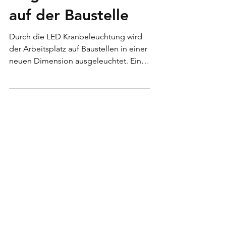
Kranbeleuchtung -
sorgt für Sicherheit
auf der Baustelle
Durch die LED Kranbeleuchtung wird
der Arbeitsplatz auf Baustellen in einer
neuen Dimension ausgeleuchtet. Eine
abgestimmte Kranbeleuchtung bringt
mehr Sicherheit, lässt sich einfach
installieren, ist günstig im Betrieb und
reduziert die Lichtverschmutzung. Eine
gute Ausleuchtung ist entscheidend.
Auch sind die Flutlichtstrahler auf
Baukränen ständiger Vibrationen und
der Witterung stark ausgesetzt. Es
empfiehlt sich folgende Kriterien zu
beachten: Lichtlenkung Die Abstrahlri