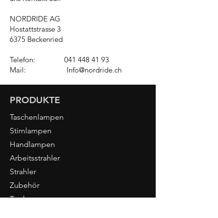
NORDRIDE AG
Hostattstrasse 3
6375 Beckenried
Telefon:
041 448 41 93
Mail:
Info@nordride.ch
PRODUKTE
Taschenlampen
Stirnlampen
Handlampen
Arbeitsstrahler
Strahler
Zubehör
Tools
NORDRIDE