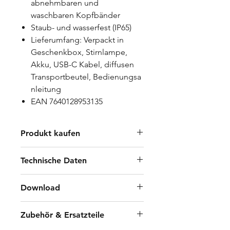
abnehmbaren und
waschbaren Kopfbänder
Staub- und wasserfest (IP65)
Lieferumfang: Verpackt in
Geschenkbox, Stirnlampe,
Akku, USB-C Kabel, diffusen
Transportbeutel, Bedienungsa
nleitung
EAN 7640128953135
Produkt kaufen
Händler finden
Technische Daten
B2B Shop
10 / 150 / 300 / 700 Lumen
Download
Rotes Weitwinkellicht &
Spotlicht
Fact Sheet Art. 5097 ACTIVE X1
Zubehör & Ersatzteile
IP 65
R_DE/FR/IT/EN
Leuchtweite: 165m