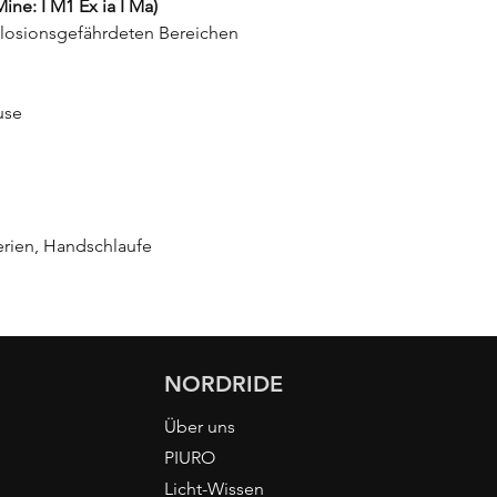
Mine: I M1 Ex ia I Ma)
plosionsgefährdeten Bereichen
use
erien, Handschlaufe
NORDRIDE
Über uns
PIURO
Licht-Wissen