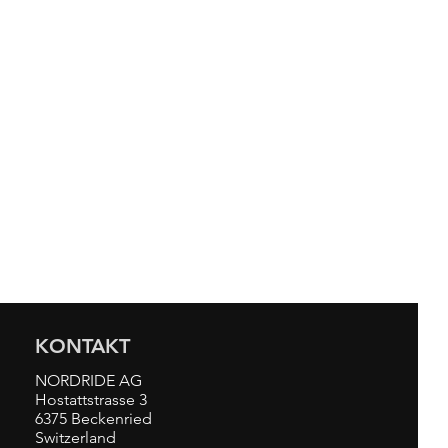
KONTAKT
NORDRIDE AG
Hostattstrasse 3
6375 Beckenried
Switzerland