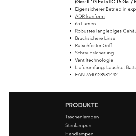
(Gas: II 1G Ex ia IIC T5 Ga / 
Eigensicherer Betrieb in ex
ADR-konform
65 Lumen
Robustes langlebiges Gehä
Bruchsichere Linse
Rutschfester Griff
Schraubsicherung
Ventiltechnologie
Lieferumfang: Leuchte, Batt
EAN 7640128981442
PRODUKTE
Taschenlampen
Stirnlampen
Handlampen