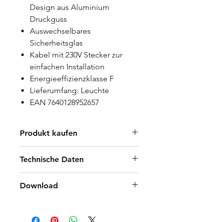
Design aus Aluminium
Druckguss
Auswechselbares
Sicherheitsglas
Kabel mit 230V Stecker zur
einfachen Installation
Energieeffizienzklasse F
Lieferumfang: Leuchte
EAN 7640128952657
Produkt kaufen
Händler finden
Technische Daten
B2B Shop
10 W
Download
1100 Lumen
5000 Kelvin
Manual 4320-10 FLAT 10W
CRI/Ra >80
Sensor PIR DE/FR/IT/EN