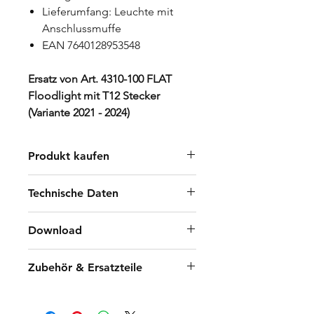
Lieferumfang: Leuchte mit
Anschlussmuffe
EAN 7640128953548
Ersatz von Art. 4310-100 FLAT
Floodlight mit T12 Stecker
(Variante 2021 - 2024)
Produkt kaufen
Händler finden
Technische Daten
B2B Shop
100W
Download
11500 Lumen
5000 Kelvin
Manual NORDRIDE 4311-100
Zubehör & Ersatzteile
CRI/Ra >80
FLAT 100W Floodlight
Abstrahlwinkel 120°
DE/FR/IT/EN
Art. 1180-100 Ersatzglas zu
IP 65
FLAT 100W