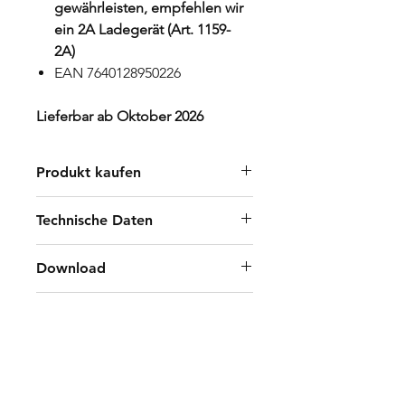
gewährleisten, empfehlen wir
ein 2A Ladegerät (Art. 1159-
2A)
EAN 7640128950226
Lieferbar ab Oktober 2026
Produkt kaufen
Händler finden
Technische Daten
B2B Shop
Spot 250lm
Download
Hauptlicht 300lm / 600lm
/ 1000lm
Manual Art. 2161 WORK LIGHT
Zubehör & Ersatzteile
Leuchtdauer
LCS DE/FR/IT/EN
Spot 10.5h
Art. 2114 LINK Charging
Hauplicht 8.5h / 4.5h / 2.8h
Station L
6000K Tageslichtweiss
Art. 1133 SPIDER STATIV / FLEX