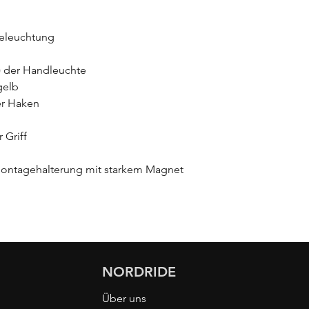
Beleuchtung
g) der Handleuchte
gelb
er Haken
 Griff
Montagehalterung mit starkem Magnet
NORDRIDE
Über uns