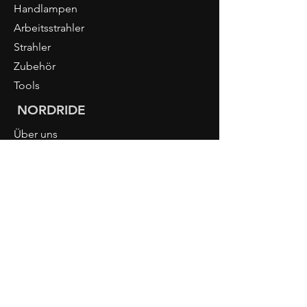
Handlampen
Arbeitsstrahler
Strahler
Zubehör
Tools
NORDRIDE
Über uns
PIURO
Licht-Wissen
Händler Login
KONTAKT
NORDRIDE AG
Hostattstrasse 3
6375 Beckenried
Switzerland
Phone
+41 41 4484193