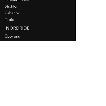
Strahler
Zubehör
Tools
NORDRIDE
Über uns
PIURO
Licht-Wissen
Händler Login
KONTAKT
NORDRIDE AG
Hostattstrasse 3
6375 Beckenried
Switzerland
Phone
+41 41 4484193
info@nordride.ch