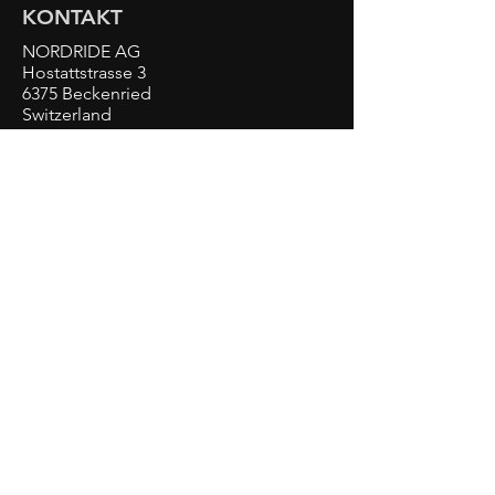
KONTAKT
NORDRIDE AG
Hostattstrasse 3
6375 Beckenried
Switzerland
Phone
+41 41 4484193
info@nordride.ch
Impressum
Datenschutzerklärung